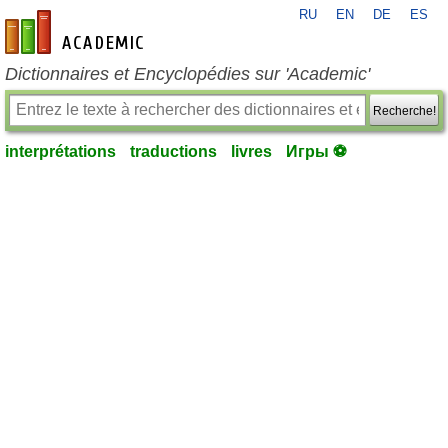
RU
EN
DE
ES
fr-academic.com
Dictionnaires et Encyclopédies sur 'Academic'
Recherche!
interprétations
traductions
livres
Игры ⚽