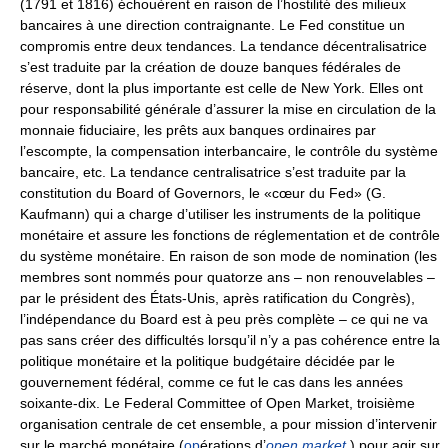
(1791 et 1816) échouèrent en raison de l’hostilité des milieux
bancaires à une direction contraignante. Le Fed constitue un
compromis entre deux tendances. La tendance décentralisatrice
s’est traduite par la création de douze banques fédérales de
réserve, dont la plus importante est celle de New York. Elles ont
pour responsabilité générale d’assurer la mise en circulation de la
monnaie fiduciaire, les prêts aux banques ordinaires par
l’escompte, la compensation interbancaire, le contrôle du système
bancaire, etc. La tendance centralisatrice s’est traduite par la
constitution du Board of Governors, le «cœur du Fed» (G.
Kaufmann) qui a charge d’utiliser les instruments de la politique
monétaire et assure les fonctions de réglementation et de contrôle
du système monétaire. En raison de son mode de nomination (les
membres sont nommés pour quatorze ans – non renouvelables –
par le président des États-Unis, après ratification du Congrès),
l’indépendance du Board est à peu près complète – ce qui ne va
pas sans créer des difficultés lorsqu’il n’y a pas cohérence entre la
politique monétaire et la politique budgétaire décidée par le
gouvernement fédéral, comme ce fut le cas dans les années
soixante-dix. Le Federal Committee of Open Market, troisième
organisation centrale de cet ensemble, a pour mission d’intervenir
sur le marché monétaire (
op
érations d’
open market
) pour agir sur